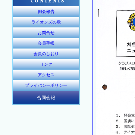
CONTENTS
例会報告
ライオンズの歌
お問合せ
会員手帳
会員のしおり
リンク
アクセス
プライバシーポリシー
合同会報
合同会報155号
合同会報156号
合同会報157号